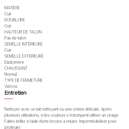
27 cm
42
8
8,5
MATIÈRE
Cuir
27,4 cm
42,5
8,5
9
DOUBLURE
Cuir
27,7 cm
43
9
9,5
HAUTEUR DE TALON
28 cm
43,5
9,5
9,5
Pas de talon
SEMELLE INTÉRIEURE
28,4 cm
44
9,5
10
Cuir
SEMELLE EXTÉRIEURE
28,7 cm
44,5
10
10,5
Elastomère
CHAUSSANT
29 cm
45
10,5
11
Normal
TYPE DE FERMETURE
29,4 cm
45,5
11
11,5
Velcros
Entretien
29,7 cm
46
11
11,5
30 cm
46,5
11,5
12
Nettoyer avec un lait nettoyant ou une crème délicate. Après
plusieurs utilisations, si les couleurs s'estompent utiliser un cirage.
30,4 cm
47
12
12,5
Faites briller à l’aide d’une brosse à reluire. Imperméabiliser pour
30,7 cm
47,5
12,5
13
protéger.